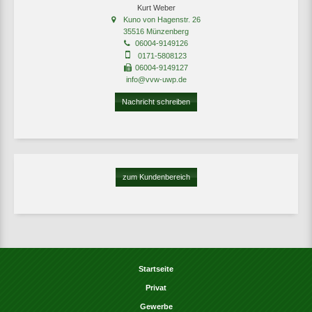
Kurt Weber
Kuno von Hagenstr. 26
35516 Münzenberg
06004-9149126
0171-5808123
06004-9149127
info@vvw-uwp.de
Nachricht schreiben
zum Kundenbereich
Startseite
Privat
Gewerbe