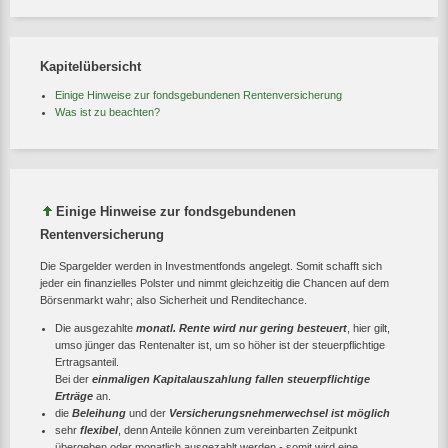
Kapitelübersicht
Einige Hinweise zur fondsgebundenen Rentenversicherung
Was ist zu beachten?
Einige Hinweise zur fondsgebundenen
Rentenversicherung
Die Spargelder werden in Investmentfonds angelegt. Somit schafft sich
jeder ein finanzielles Polster und nimmt gleichzeitig die Chancen auf dem
Börsenmarkt wahr; also Sicherheit und Renditechance.
Die ausgezahlte
monatl. Rente wird nur gering besteuert
, hier gilt,
umso jünger das Rentenalter ist, um so höher ist der steuerpflichtige
Ertragsanteil.
Bei der
einmaligen Kapitalauszahlung fallen steuerpflichtige
Erträge
an.
die
Beleihung
und der
Versicherungsnehmerwechsel ist möglich
sehr
flexibel
, denn Anteile können zum vereinbarten Zeitpunkt
übergeben oder monatlich ausgezahlt werden - somit wird eine