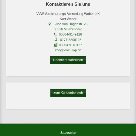
Kontaktieren Sie uns
VVW Versicherungs-Vermittlung Weber e.K
Kurt Weber
Kuno von Hagenstr. 26
35516 Münzenberg
06004-9149126
0171-5808123
06004-9149127
info@vvw-uwp.de
Nachricht schreiben
zum Kundenbereich
Startseite