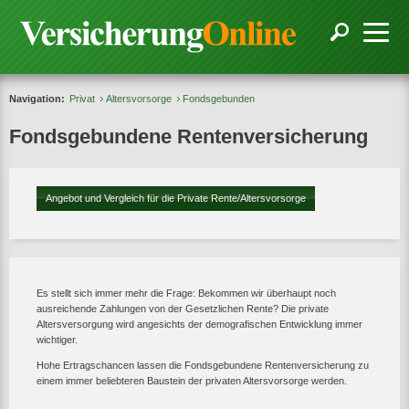
Navigation:
Privat
Altersvorsorge
Fondsgebunden
Fondsgebundene Rentenversicherung
Angebot und Vergleich für die Private Rente/Altersvorsorge
Es stellt sich immer mehr die Frage: Bekommen wir überhaupt noch
ausreichende Zahlungen von der Gesetzlichen Rente? Die private
Altersversorgung wird angesichts der demografischen Entwicklung immer
wichtiger.
Hohe Ertragschancen lassen die Fondsgebundene Rentenversicherung zu
einem immer beliebteren Baustein der privaten Altersvorsorge werden.