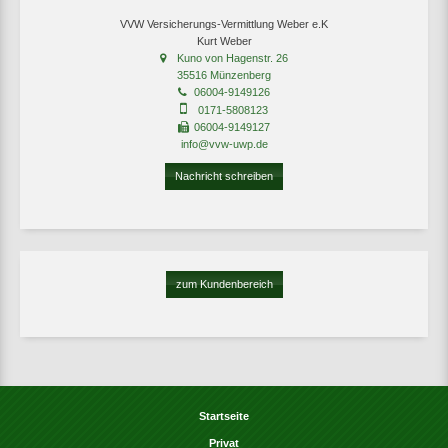
VVW Versicherungs-Vermittlung Weber e.K
Kurt Weber
Kuno von Hagenstr. 26
35516 Münzenberg
06004-9149126
0171-5808123
06004-9149127
info@vvw-uwp.de
Nachricht schreiben
zum Kundenbereich
Startseite
Privat