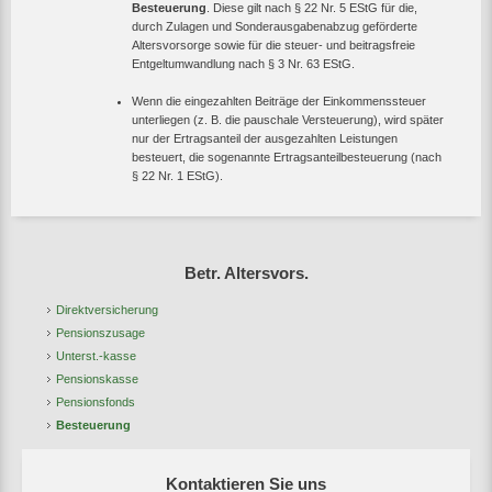
Besteuerung
. Diese gilt nach
§ 22 Nr. 5 EStG
für die,
durch Zulagen und Sonderausgabenabzug geförderte
Altersvorsorge sowie für die steuer- und beitragsfreie
Entgeltumwandlung nach
§ 3 Nr. 63 EStG.
Wenn die eingezahlten Beiträge der Einkommenssteuer
unterliegen (
z. B.
die pauschale Versteuerung), wird später
nur der Ertragsanteil der ausgezahlten Leistungen
besteuert, die sogenannte Ertragsanteilbesteuerung (nach
§ 22 Nr. 1 EStG
).
Betr. Altersvors.
Direktversicherung
Pensionszusage
Unterst.-kasse
Pensionskasse
Pensionsfonds
Besteuerung
Kontaktieren Sie uns