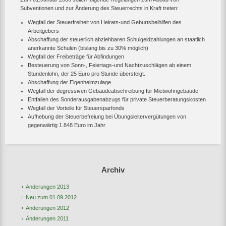
Subventionen und zur Änderung des Steuerrechts in Kraft treten:
Wegfall der Steuerfreiheit von Heirats-und Geburtsbeihilfen des
Arbeitgebers
Abschaffung der steuerlich abziehbaren Schulgeldzahlungen an staatlich
anerkannte Schulen (bislang bis zu 30% möglich)
Wegfall der Freibeträge für Abfindungen
Besteuerung von Sonn-, Feiertags-und Nachtzuschlägen ab einem
Stundenlohn, der 25 Euro pro Stunde übersteigt.
Abschaffung der Eigenheimzulage
Wegfall der degressiven Gebäudeabschreibung für Mietwohngebäude
Entfallen des Sonderausgabenabzugs für private Steuerberatungskosten
Wegfall der Vorteile für Steuersparfonds
Aufhebung der Steuerbefreiung bei Übungsleitervergütungen von
gegenwärtig 1.848 Euro im Jahr
Archiv
Änderungen 2013
Neu zum 01.09.2012
Änderungen 2012
Änderungen 2011