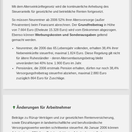
Mit dem Alterseinkünftegesetz wird die kontinuierliche Anhebung des
Steueranteils für gesetzliche und betriebliche Renten fortgesetzt.
So müssen Neurentner ab 2006 52% ihrer Altersvorsorge (außer
Privatrenten) beim Finanzamt abrechnen. Der
Grundfreibetrag
in Höhe
von 7.664 Euro (Eheleute 15.328 Euro) wird vom Einkommen abgezogen.
Ebenso können
Werbungskosten und Sonderausgaben
geltend
gemacht werden.
Neurentner, die 2006 das 65.Lebensjahr vollenden, erhalten 38,4% ihrer
Nebeneinkünfte steuerfrei, maximal 1.824 Euro. Diese Regelung gilt nicht
für ältere Ruheständler - deren Altersentlastungsbetrag bleibt
unverändert bei 40% bzw. 1.900 Euro im Jahr.
Pensionäre, die 2006 erstmals Pension erhalten, dürfen nur noch 38,4%
Versorgungsfreibetrag steuerfrei abziehen, maximal 2.880 Euro
zuzüglich 864 Euro für Zuschläge.
Änderungen für Arbeitnehmer
Beiträge zu Rürup-Verträgen und zur gesetzlichen Rentenversicherung,
sowie Einzahlungen in landwirtschaftliche und berufsständische
Versorgungswerke werden schrittweise steuerfrei. Ab Januar 2006 können