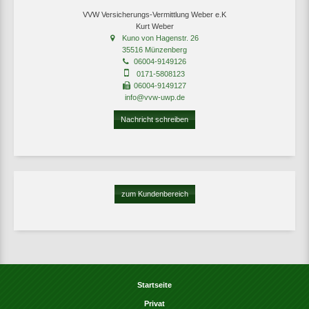
VVW Versicherungs-Vermittlung Weber e.K
Kurt Weber
Kuno von Hagenstr. 26
35516 Münzenberg
06004-9149126
0171-5808123
06004-9149127
info@vvw-uwp.de
Nachricht schreiben
zum Kundenbereich
Startseite
Privat