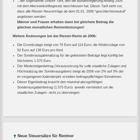
...der sogenannte Unisex-Tarif, den die Bundesregierung Anfang 2005
mit dem Alterseinkünftegesetz beschlossen hat. Dieser Tarif sieht vor,
dass alle Riester-Neuverträge ab dem 01.01. 2006 "geschlechtsneutral"
angeboten werden:
Männer und Frauen erhalten dann bei gleichem Beitrag die
gleichen monatlichen Rentenleistungen!
Weitere Änderungen bei der Riester-Rente ab 2006:
Die Grundzulage steigt von 76 Euro auf 114 Euro; die Kinderzulage von
92 Euro auf 138 Euro pro Kind.
Der Sonderausgabenabzug für die geleisteten Beiträge liegt künftig bei
höchstens 1.575 Euro.
Der Mindesteigenbetrag (Voraussetzung für volle staatliche Zulagen und
Höchstabzug der Sonderausgaben) steigt ab 2006 von 2% auf 3% der
im vergangenen Kalenderjahr erzielten beitragspflichtigen Einnahmen.
Dieser Eigenbeitrag braucht den maximal abzugsfähigen
Sonderausgabenbetrag (1.575 Euro) -jeweils vermindert um die
staatlichen Zulagen- nicht zu übersteigen.
Neue Steuersätze für Rentner