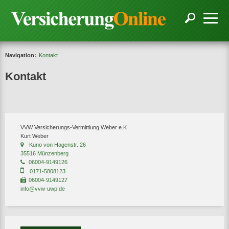
Navigation:
Kontakt
Kontakt
VVW Versicherungs-Vermittlung Weber e.K
Kurt Weber
Kuno von Hagenstr. 26
35516 Münzenberg
06004-9149126
0171-5808123
06004-9149127
info@vvw-uwp.de